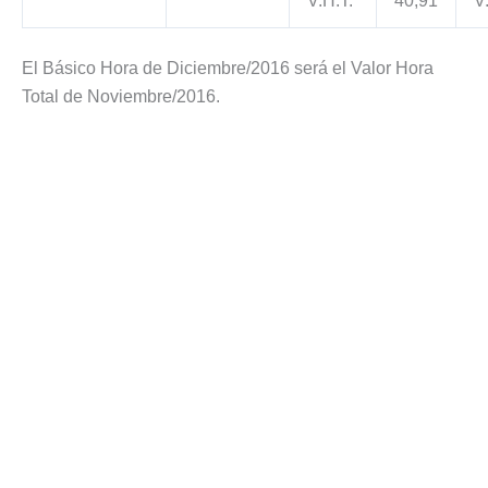
V.H.T.
40,91
V
El Básico Hora de Diciembre/2016 será el Valor Hora
Total de Noviembre/2016.