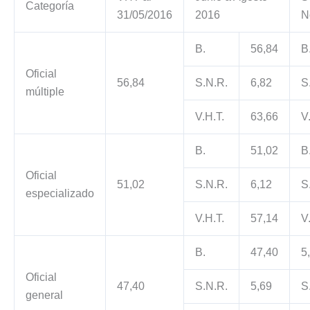
Categoría
31/05/2016
2016
N
B.
56,84
B
Oficial
56,84
S.N.R.
6,82
S
múltiple
V.H.T.
63,66
V
B.
51,02
B
Oficial
51,02
S.N.R.
6,12
S
especializado
V.H.T.
57,14
V
B.
47,40
5
Oficial
47,40
S.N.R.
5,69
S
general