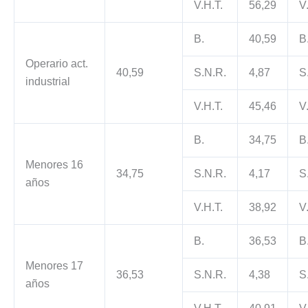
V.H.T.
56,29
V
B.
40,59
B
Operario act.
40,59
S.N.R.
4,87
S
industrial
V.H.T.
45,46
V
B.
34,75
B
Menores 16
34,75
S.N.R.
4,17
S
años
V.H.T.
38,92
V
B.
36,53
B
Menores 17
36,53
S.N.R.
4,38
S
años