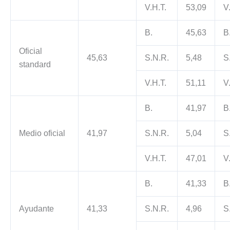
V.H.T.
53,09
V
B.
45,63
B
Oficial
45,63
S.N.R.
5,48
S
standard
V.H.T.
51,11
V
B.
41,97
B
Medio oficial
41,97
S.N.R.
5,04
S
V.H.T.
47,01
V
B.
41,33
B
Ayudante
41,33
S.N.R.
4,96
S