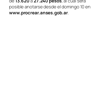
de
13.620
a
27.240 pesos
, al cual será
posible anotarse desde el domingo 10 en
www.procrear.anses.gob.ar
.