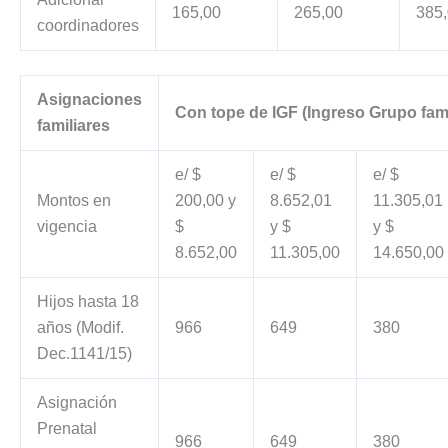
165,00
265,00
385
coordinadores
Asignaciones
Con tope de IGF (Ingreso Grupo fami
familiares
e/ $
e/ $
e/ $
Montos en
200,00 y
8.652,01
11.305,01
vigencia
$
y $
y $
8.652,00
11.305,00
14.650,00
Hijos hasta 18
años (Modif.
966
649
380
Dec.1141/15)
Asignación
Prenatal
966
649
380