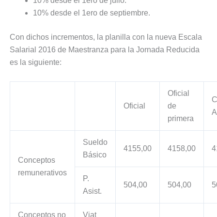
10% desde el 1ero de julio.
10% desde el 1ero de septiembre.
Con dichos incrementos, la planilla con la nueva Escala
Salarial 2016 de Maestranza para la Jornada Reducida
es la siguiente:
Oficial
C
Oficial
de
A
primera
Sueldo
4155,00
4158,00
4
Básico
Conceptos
remunerativos
P.
504,00
504,00
5
Asist.
Conceptos no
Viat