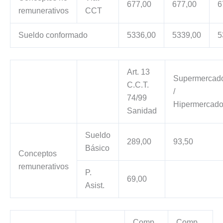
677,00
677,00
6
remunerativos
CCT
Sueldo conformado
5336,00
5339,00
5
Art. 13
Supermercad
C.C.T.
/
74/99
Hipermercad
Sanidad
Sueldo
289,00
93,50
Básico
Conceptos
remunerativos
P.
69,00
Asist.
Comp.
Comp.