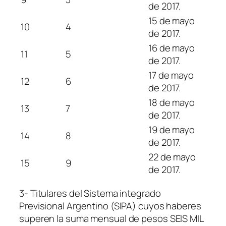
de 2017.
15 de mayo
10
4
de 2017.
16 de mayo
11
5
de 2017.
17 de mayo
12
6
de 2017.
18 de mayo
13
7
de 2017.
19 de mayo
14
8
de 2017.
22 de mayo
15
9
de 2017.
3- Titulares del Sistema integrado
Previsional Argentino (SIPA) cuyos haberes
superen la suma mensual de pesos SEIS MIL