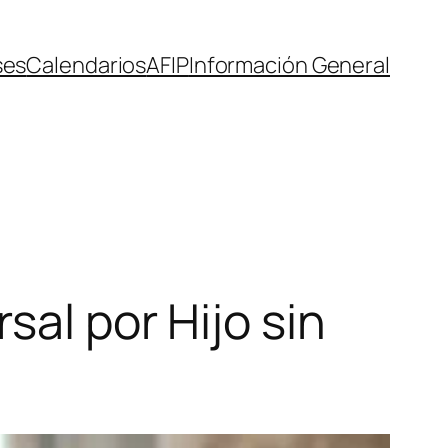
ses
Calendarios
AFIP
Información General
sal por Hijo sin