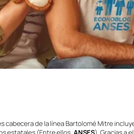
s cabecera de la línea Bartolomé Mitre incluy
os estatales
(Entre ellos,
ANSES
)
. Gracias a e