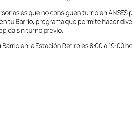
sonas es que no consiguen turno en ANSES pa
do en tu Barrio, programa que permite hacer di
pida sin turno previo.
 Barrio en la Estación Retiro es 8:00 a 19:00 h