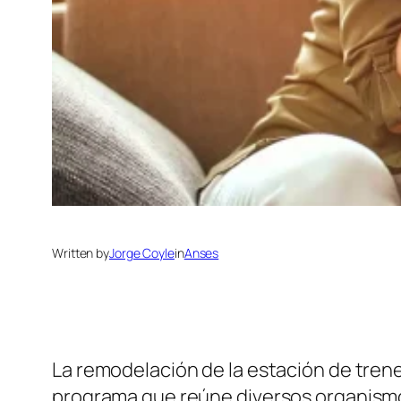
Written by
Jorge Coyle
in
Anses
La remodelación de la estación de trene
programa que reúne diversos organism