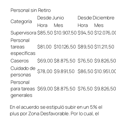
Personal sin Retiro
Desde Junio
Desde Diciembre
Categoría
Hora
Mes
Hora
Mes
Supervisora
$85,50
$10.907,50
$94,50
$12.076,0
Personal
tareas
$81,00
$10.126,50
$89,50
$11.211,50
específicas
Caseros
$69,00
$8.875,50
$76,50
$9.826,5
Cuidado de
$78,00
$9.891,50
$86,50
$10.951,0
personas
Personal
para tareas
$69,00
$8.875,50
$76,50
$9.826,5
generales
En el acuerdo se estipuló subir en un 5% el
plus por Zona Desfavorable. Por lo cual, el