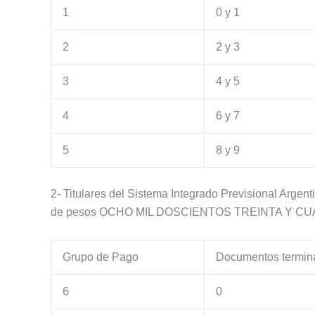
1
0 y 1
2
2 y 3
3
4 y 5
4
6 y 7
5
8 y 9
2- Titulares del Sistema Integrado Previsional Arge
de pesos OCHO MIL DOSCIENTOS TREINTA Y CUAT
Grupo de Pago
Documentos termin
6
0