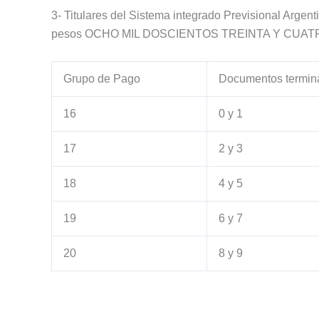
3- Titulares del Sistema integrado Previsional Arge
pesos OCHO MIL DOSCIENTOS TREINTA Y CUATRO 
Grupo de Pago
Documentos termin
16
0 y 1
17
2 y 3
18
4 y 5
19
6 y 7
20
8 y 9