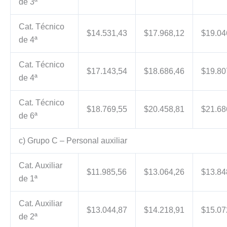
de 3ª
Cat. Técnico
$14.531,43
$17.968,12
$19.04
de 4ª
Cat. Técnico
$17.143,54
$18.686,46
$19.80
de 4ª
Cat. Técnico
$18.769,55
$20.458,81
$21.68
de 6ª
c) Grupo C – Personal auxiliar
Cat. Auxiliar
$11.985,56
$13.064,26
$13.84
de 1ª
Cat. Auxiliar
$13.044,87
$14.218,91
$15.07
de 2ª