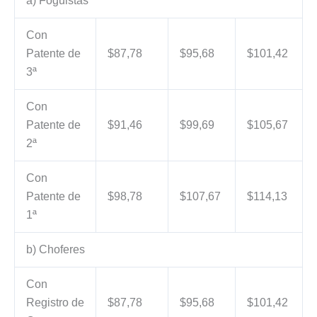
a) Foguistas
Con
Patente de
$87,78
$95,68
$101,42
3ª
Con
Patente de
$91,46
$99,69
$105,67
2ª
Con
Patente de
$98,78
$107,67
$114,13
1ª
b) Choferes
Con
Registro de
$87,78
$95,68
$101,42