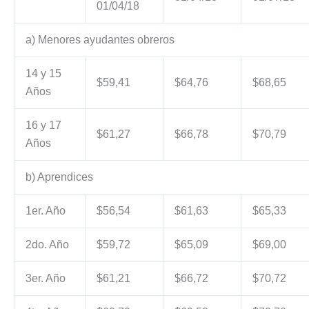
01/04/18
a) Menores ayudantes obreros
14 y 15
$59,41
$64,76
$68,65
Años
16 y 17
$61,27
$66,78
$70,79
Años
b) Aprendices
1er. Año
$56,54
$61,63
$65,33
2do. Año
$59,72
$65,09
$69,00
3er. Año
$61,21
$66,72
$70,72