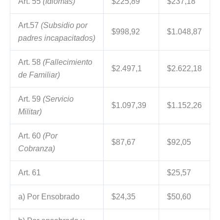
Art. 55
(Idiomas)
$225,89
$237,18
Art.57
(Subsidio por
$998,92
$1.048,87
padres incapacitados)
Art. 58
(Fallecimiento
$2.497,1
$2.622,18
de Familiar)
Art. 59
(Servicio
$1.097,39
$1.152,26
Militar)
Art. 60
(Por
$87,67
$92,05
Cobranza)
Art. 61
$25,57
a) Por Ensobrado
$24,35
$50,60