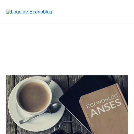
Ir
al
contenido