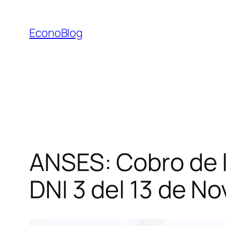
Saltar
al
EconoBlog
contenido
ANSES: Cobro de l
DNI 3 del 13 de N