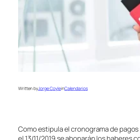
Written by
Jorge Coyle
in
Calendarios
Como estipula el cronograma de pagos 
el 13/11/2019 se abonarán los haberes c