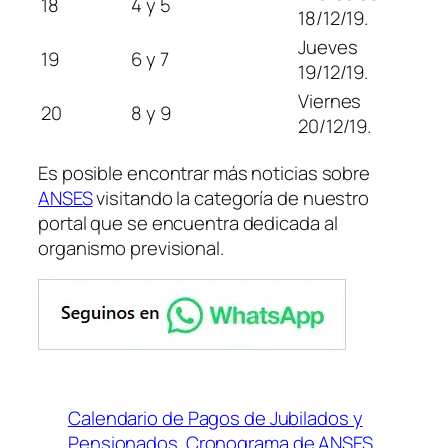
18
4 y 5
18/12/19.
Jueves
19
6 y 7
19/12/19.
Viernes
20
8 y 9
20/12/19.
Es posible encontrar más noticias sobre
ANSES
visitando la categoría de nuestro
portal que se encuentra dedicada al
organismo previsional.
Calendario de Pagos de Jubilados y
Pensionados
Cronograma de ANSES