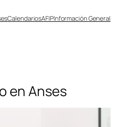
ses
Calendarios
AFIP
Información General
ro en Anses