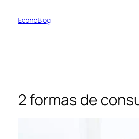
Saltar
al
EconoBlog
contenido
2 formas de consu