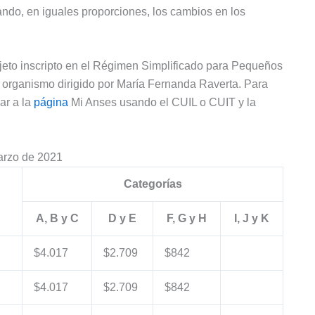
ndo, en iguales proporciones, los cambios en los
ujeto inscripto en el Régimen Simplificado para Pequeños
 organismo dirigido por María Fernanda Raverta. Para
sar a la
página
Mi Anses usando el CUIL o CUIT y la
arzo de 2021
Categorías
A, B y C
D y E
F, G y H
I, J y K
$4.017
$2.709
$842
$4.017
$2.709
$842