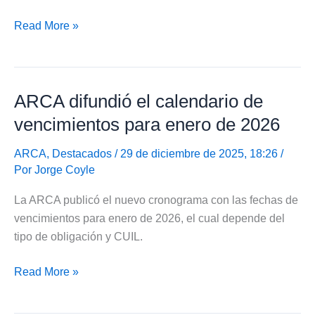
Completo
Read More »
calendario
de
pagos
ARCA difundió el calendario de
de
Anses
vencimientos para enero de 2026
en
febrero
ARCA
,
Destacados
/ 29 de diciembre de 2025, 18:26 /
Por
Jorge Coyle
de
2026
La ARCA publicó el nuevo cronograma con las fechas de
vencimientos para enero de 2026, el cual depende del
tipo de obligación y CUIL.
ARCA
Read More »
difundió
el