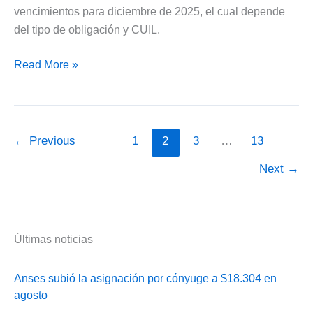
vencimientos para diciembre de 2025, el cual depende
del tipo de obligación y CUIL.
ARCA
Read More »
confirmó
el
cronograma
de
←
Previous
1
2
3
…
13
vencimientos
Next
→
de
diciembre
de
2025
Últimas noticias
Anses subió la asignación por cónyuge a $18.304 en
agosto