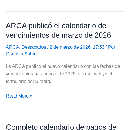
calendario
de
pagos
ARCA publicó el calendario de
de
Anses
vencimientos de marzo de 2026
en
abril
ARCA
,
Destacados
/ 2 de marzo de 2026, 17:53 / Por
Graciela Sabio
de
2026
La ARCA publicó el nuevo calendario con las fechas de
vencimientos para marzo de 2026, el cual incluye el
formulario del Siradig.
ARCA
Read More »
publicó
el
calendario
Completo calendario de pagos de
de