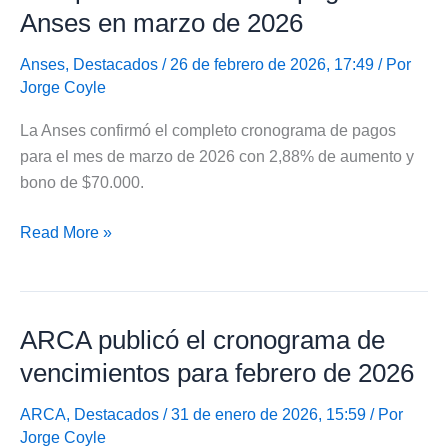
vencimientos
Anses en marzo de 2026
de
marzo
Anses
,
Destacados
/ 26 de febrero de 2026, 17:49 / Por
Jorge Coyle
de
2026
La Anses confirmó el completo cronograma de pagos
para el mes de marzo de 2026 con 2,88% de aumento y
bono de $70.000.
Completo
Read More »
calendario
de
pagos
ARCA publicó el cronograma de
de
Anses
vencimientos para febrero de 2026
en
marzo
ARCA
,
Destacados
/ 31 de enero de 2026, 15:59 / Por
Jorge Coyle
de