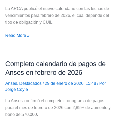
2026
La ARCA publicó el nuevo calendario con las fechas de
vencimientos para febrero de 2026, el cual depende del
tipo de obligación y CUIL.
ARCA
Read More »
publicó
el
cronograma
Completo calendario de pagos de
de
vencimientos
Anses en febrero de 2026
para
febrero
Anses
,
Destacados
/ 29 de enero de 2026, 15:48 / Por
Jorge Coyle
de
2026
La Anses confirmó el completo cronograma de pagos
para el mes de febrero de 2026 con 2,85% de aumento y
bono de $70.000.