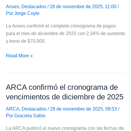
enero
Anses
,
Destacados
/ 28 de noviembre de 2025, 11:00 /
Por
Jorge Coyle
de
2026
La Anses confirmó el completo cronograma de pagos
para el mes de diciembre de 2025 con 2,34% de aumento
y bono de $70.000.
Completo
Read More »
calendario
de
pagos
ARCA confirmó el cronograma de
de
Anses
vencimientos de diciembre de 2025
en
diciembre
ARCA
,
Destacados
/ 28 de noviembre de 2025, 09:53 /
Por
Graciela Sabio
de
2025
La ARCA publicó el nuevo cronograma con las fechas de