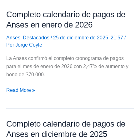
calendario
Completo calendario de pagos de
de
vencimientos
Anses en enero de 2026
para
enero
Anses
,
Destacados
/ 25 de diciembre de 2025, 21:57 /
Por
Jorge Coyle
de
2026
La Anses confirmó el completo cronograma de pagos
para el mes de enero de 2026 con 2,47% de aumento y
bono de $70.000.
Completo
Read More »
calendario
de
pagos
Completo calendario de pagos de
de
Anses
Anses en diciembre de 2025
en