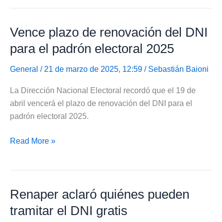
el
camión
Vence plazo de renovación del DNI
fábrica
con
para el padrón electoral 2025
entrega
del
General
/ 21 de marzo de 2025, 12:59 /
Sebastián Baioni
DNI
La Dirección Nacional Electoral recordó que el 19 de
en
abril vencerá el plazo de renovación del DNI para el
el
padrón electoral 2025.
día
Vence
Read More »
plazo
de
renovación
Renaper aclaró quiénes pueden
del
DNI
tramitar el DNI gratis
para