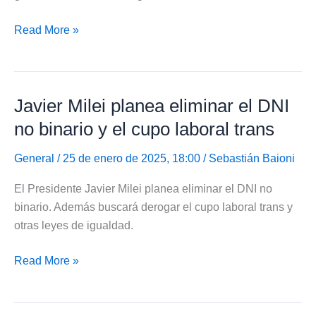
Renaper
Read More »
aumentó
el
costo
Javier Milei planea eliminar el DNI
del
DNI
no binario y el cupo laboral trans
y
del
General
/ 25 de enero de 2025, 18:00 /
Sebastián Baioni
Pasaporte
El Presidente Javier Milei planea eliminar el DNI no
binario. Además buscará derogar el cupo laboral trans y
otras leyes de igualdad.
Javier
Read More »
Milei
planea
eliminar