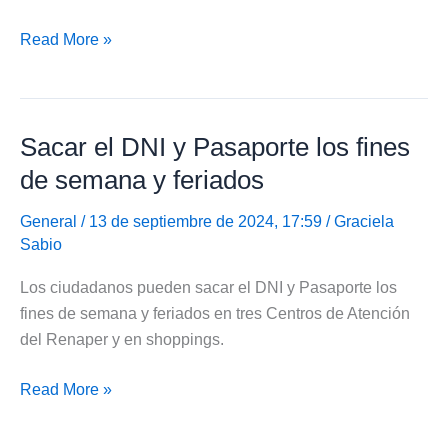
Nuevo
Read More »
Centro
de
Documentación
Sacar el DNI y Pasaporte los fines
de
Vicente
de semana y feriados
López
para
General
/ 13 de septiembre de 2024, 17:59 /
Graciela
Sabio
sacar
DNI
Los ciudadanos pueden sacar el DNI y Pasaporte los
y
fines de semana y feriados en tres Centros de Atención
Pasaporte
del Renaper y en shoppings.
Sacar
Read More »
el
DNI