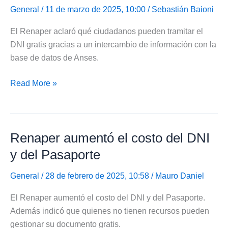
el
General
/ 11 de marzo de 2025, 10:00 /
Sebastián Baioni
padrón
El Renaper aclaró qué ciudadanos pueden tramitar el
electoral
DNI gratis gracias a un intercambio de información con la
2025
base de datos de Anses.
Renaper
Read More »
aclaró
quiénes
pueden
Renaper aumentó el costo del DNI
tramitar
el
y del Pasaporte
DNI
gratis
General
/ 28 de febrero de 2025, 10:58 /
Mauro Daniel
El Renaper aumentó el costo del DNI y del Pasaporte.
Además indicó que quienes no tienen recursos pueden
gestionar su documento gratis.