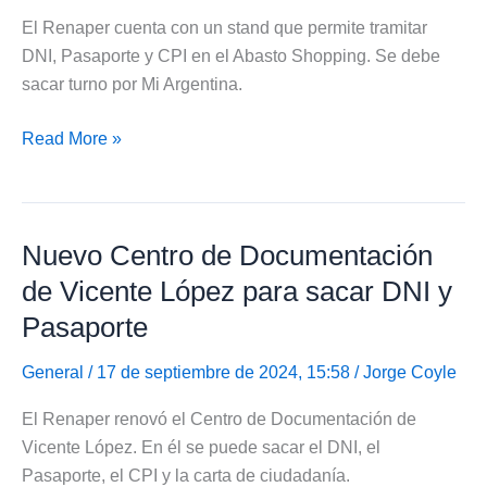
Mar
El Renaper cuenta con un stand que permite tramitar
del
DNI, Pasaporte y CPI en el Abasto Shopping. Se debe
Plata
sacar turno por Mi Argentina.
Tramitar
Read More »
DNI,
Pasaporte
y
Nuevo Centro de Documentación
CPI
en
de Vicente López para sacar DNI y
el
Pasaporte
Abasto
Shopping
General
/ 17 de septiembre de 2024, 15:58 /
Jorge Coyle
El Renaper renovó el Centro de Documentación de
Vicente López. En él se puede sacar el DNI, el
Pasaporte, el CPI y la carta de ciudadanía.