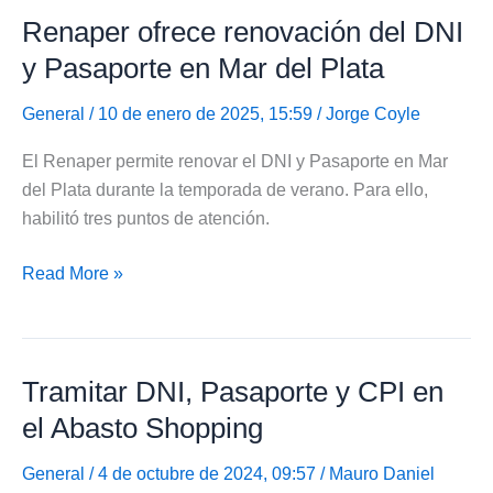
Renaper ofrece renovación del DNI
el
DNI
y Pasaporte en Mar del Plata
no
binario
General
/ 10 de enero de 2025, 15:59 /
Jorge Coyle
y
El Renaper permite renovar el DNI y Pasaporte en Mar
el
del Plata durante la temporada de verano. Para ello,
cupo
habilitó tres puntos de atención.
laboral
trans
Renaper
Read More »
ofrece
renovación
del
Tramitar DNI, Pasaporte y CPI en
DNI
y
el Abasto Shopping
Pasaporte
en
General
/ 4 de octubre de 2024, 09:57 /
Mauro Daniel