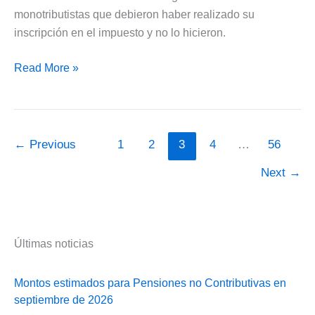
2026
monotributistas que debieron haber realizado su
inscripción en el impuesto y no lo hicieron.
Arba
Read More »
dará
alta
de
oficio
←
Previous
1
2
3
4
…
56
en
Next
→
ingresos
brutos
a
monotributistas
Últimas noticias
Montos estimados para Pensiones no Contributivas en
septiembre de 2026