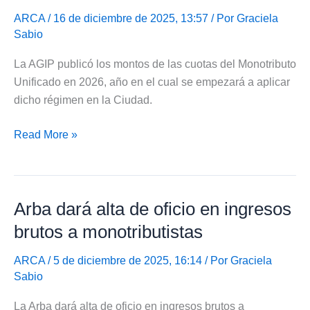
monotributistas
ARCA
/ 16 de diciembre de 2025, 13:57 / Por
Graciela
Sabio
en
enero
La AGIP publicó los montos de las cuotas del Monotributo
de
Unificado en 2026, año en el cual se empezará a aplicar
2026
dicho régimen en la Ciudad.
AGIP
Read More »
publicó
montos
de
Arba dará alta de oficio en ingresos
las
cuotas
brutos a monotributistas
del
Monotributo
ARCA
/ 5 de diciembre de 2025, 16:14 / Por
Graciela
Sabio
Unificado
en
La Arba dará alta de oficio en ingresos brutos a