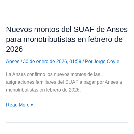
eliminar
retención
a
Nuevos montos del SUAF de Anses
monotributistas
en
para monotributistas en febrero de
billeteras
2026
virtuales
Anses
/ 30 de enero de 2026, 01:59 / Por
Jorge Coyle
La Anses confirmó los nuevos montos de las
asignaciones familiares del SUAF a pagar por Anses a
monotributistas en febrero de 2026.
Nuevos
Read More »
montos
del
SUAF