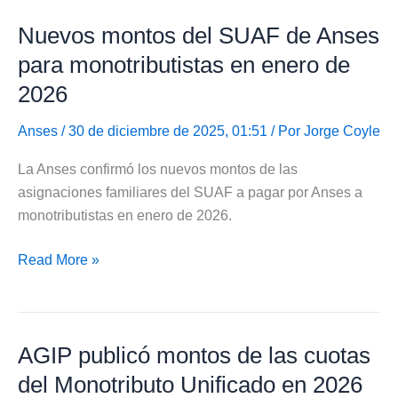
implementaron
Nuevos montos del SUAF de Anses
el
Monotributo
para monotributistas en enero de
Unificado
2026
en
CABA
Anses
/ 30 de diciembre de 2025, 01:51 / Por
Jorge Coyle
La Anses confirmó los nuevos montos de las
asignaciones familiares del SUAF a pagar por Anses a
monotributistas en enero de 2026.
Nuevos
Read More »
montos
del
SUAF
AGIP publicó montos de las cuotas
de
Anses
del Monotributo Unificado en 2026
para