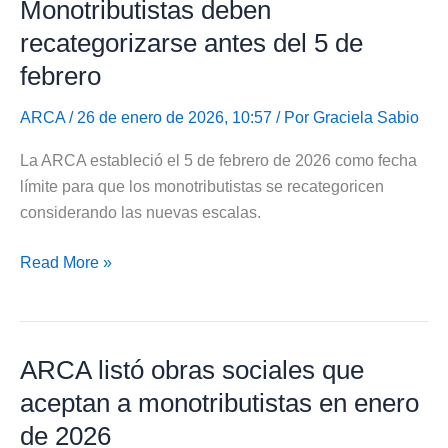
Monotributistas deben
de
Anses
recategorizarse antes del 5 de
para
febrero
monotributistas
en
ARCA
/ 26 de enero de 2026, 10:57 / Por
Graciela Sabio
febrero
La ARCA estableció el 5 de febrero de 2026 como fecha
de
límite para que los monotributistas se recategoricen
2026
considerando las nuevas escalas.
Monotributistas
Read More »
deben
recategorizarse
antes
ARCA listó obras sociales que
del
5
aceptan a monotributistas en enero
de
de 2026
febrero