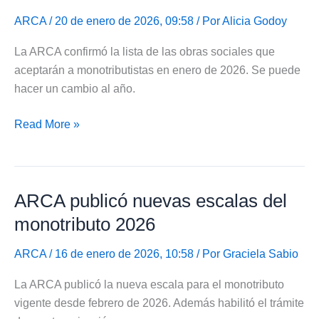
ARCA
/ 20 de enero de 2026, 09:58 / Por
Alicia Godoy
La ARCA confirmó la lista de las obras sociales que
aceptarán a monotributistas en enero de 2026. Se puede
hacer un cambio al año.
ARCA
Read More »
listó
obras
sociales
ARCA publicó nuevas escalas del
que
aceptan
monotributo 2026
a
monotributistas
ARCA
/ 16 de enero de 2026, 10:58 / Por
Graciela Sabio
en
La ARCA publicó la nueva escala para el monotributo
enero
vigente desde febrero de 2026. Además habilitó el trámite
de