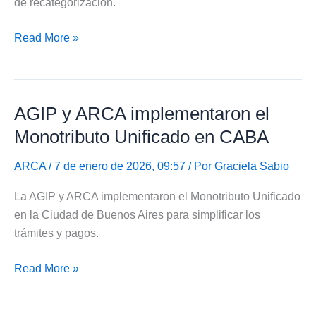
de recategorización.
2026
ARCA
Read More »
publicó
nuevas
escalas
AGIP y ARCA implementaron el
del
monotributo
Monotributo Unificado en CABA
2026
ARCA
/ 7 de enero de 2026, 09:57 / Por
Graciela Sabio
La AGIP y ARCA implementaron el Monotributo Unificado
en la Ciudad de Buenos Aires para simplificar los
trámites y pagos.
AGIP
Read More »
y
ARCA