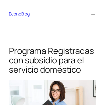
Saltar
al
EconoBlog
contenido
Programa Registradas
con subsidio para el
servicio doméstico