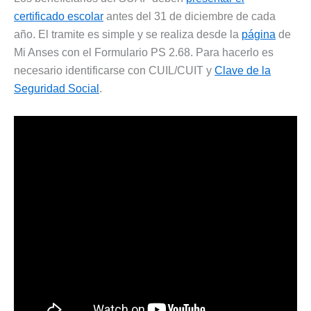
certificado escolar
antes del 31 de diciembre de cada
año. El tramite es simple y se realiza desde la
página
de
Mi Anses con el Formulario PS 2.68. Para hacerlo es
necesario identificarse con CUIL/CUIT y
Clave de la
Seguridad Social
.