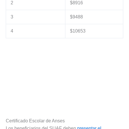
2
$8916
3
$9488
4
$10653
Certificado Escolar de Anses
Los beneficiarios del SUAF deben
presentar el