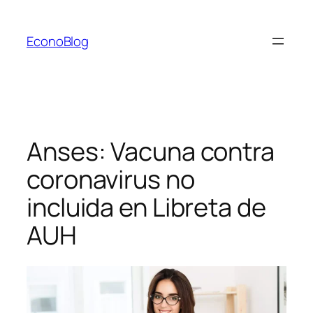
Saltar
al
EconoBlog
contenido
Anses: Vacuna contra
coronavirus no
incluida en Libreta de
AUH