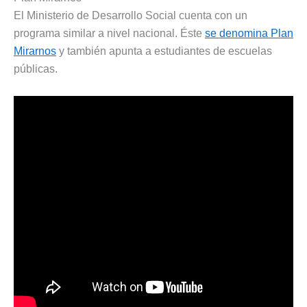
El Ministerio de Desarrollo Social cuenta con un
programa similar a nivel nacional. Éste
se denomina Plan
Mirarnos
y también apunta a estudiantes de escuelas
públicas.