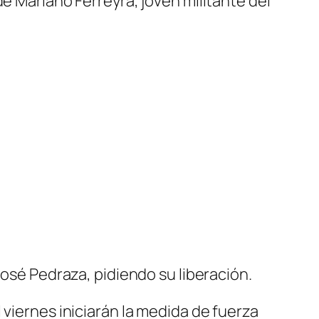
e Mariano Ferreyra, joven militante del
José Pedraza, pidiendo su liberación.
 viernes iniciarán la medida de fuerza