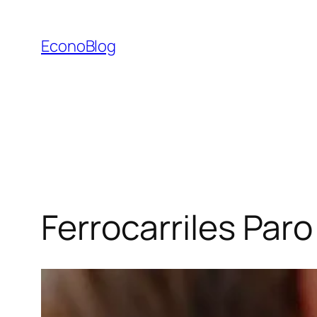
Saltar
al
EconoBlog
contenido
Ferrocarriles Paro