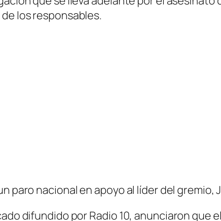
ación que se lleva adelante por el asesinato d
n de los responsables.
n paro nacional en apoyo al líder del gremio, 
cado difundido por Radio 10, anunciaron que el