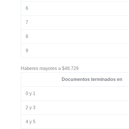
6
7
8
9
Haberes mayores a $48.729
Documentos terminados en
0 y 1
2 y 3
4 y 5