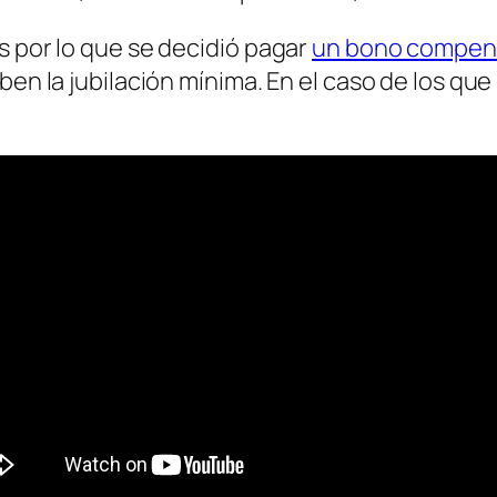
s por lo que se decidió pagar
un bono compens
ben la jubilación mínima. En el caso de los qu