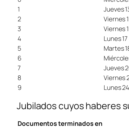
1
Jueves 1
2
Viernes 
3
Viernes 
4
Lunes 17
5
Martes 1
6
Miércole
7
Jueves 2
8
Viernes 
9
Lunes 24
Jubilados cuyos haberes 
Documentos terminados en