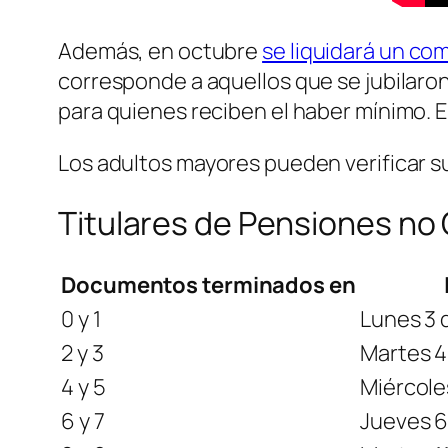
Además, en octubre
se liquidará un co
corresponde a aquellos que se jubilaron 
para quienes reciben el haber mínimo. E
Los adultos mayores pueden verificar s
Titulares de Pensiones no 
Documentos terminados en
0 y 1
Lunes 3 
2 y 3
Martes 4
4 y 5
Miércole
6 y 7
Jueves 6