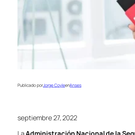
Publicado por
Jorge Coyle
en
Anses
septiembre 27, 2022
La
Administración Nacional de la Seg