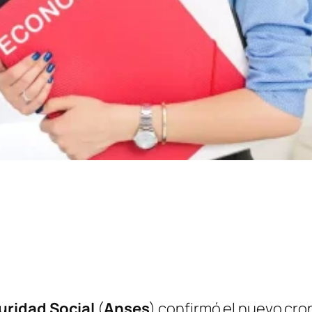
uridad Social
(
Anses
)
confirmó el nuevo cron