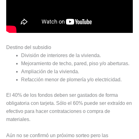
Destino del subsidio
División de interiores de la vivienda.
Mejoramiento de techo, pared, piso y/o aberturas.
Ampliación de la vivienda.
Refacción menor de plomería y/o electricidad.
El 40% de los fondos deben ser gastados de forma
obligatoria con tarjeta. Sólo el 60% puede ser extraído en
efectivo para hacer contrataciones o compra de
materiales.
Aún no se confirmó un próximo sorteo pero las