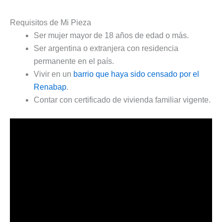
Requisitos de Mi Pieza
Ser mujer mayor de 18 años de edad o más.
Ser argentina o extranjera con residencia
permanente en el país.
Vivir en un
barrio que haya sido censado por el
Renabap
.
Contar con certificado de vivienda familiar vigente.