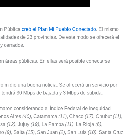
ón Pública
creó el Plan Mi Pueblo Conectado
. El mismo
alidades de 23 provincias. De este modo se ofrecerá el
 y cerrados.
n áreas públicas. En ellas será posible conectarse
lm dio una buena noticia. Se ofrecerá un servicio por
 tendrá 30 Mbps de bajada y 3 Mbps de subida.
omaron considerando el Índice Federal de Inequidad
uenos Aires
(40)
, Catamarca
(11)
, Chaco
(17)
, Chubut
(11)
,
osa
(12)
, Jujuy
(19)
, La Pampa
(11)
, La Rioja
(6)
,
gro
(9)
, Salta
(15)
, San Juan
(2)
, San Luis
(10)
, Santa Cruz