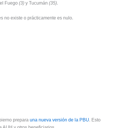
 del Fuego
(3)
y Tucumán
(35)
.
es no existe o prácticamente es nulo.
bierno prepara
una nueva versión de la PBU
. Esto
la AUH y otros beneficiarios.