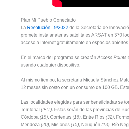
Plan Mi Pueblo Conectado
La
Resolución 19/2022
de la Secretaría de Innovaci
promete instalar atenas satelitales ARSAT en 370 loc
acceso a Internet gratuitamente en espacios abiertos
En el marco del programa se crearán
Access Points
e
usando cualquier dispositivo.
Al mismo tiempo, la secretaria Micaela Sánchez Malco
12 meses sin costo con un consumo de 100 GB. Éste
Las localidades elegidas para ser beneficiadas se t
Territorial
(IFIT)
. Éstas serán de las provincias de B
Córdoba
(18)
, Corrientes
(16)
, Entre Ríos
(32)
, Form
Mendoza
(20)
, Misiones
(15)
, Neuquén
(13)
, Río Ne