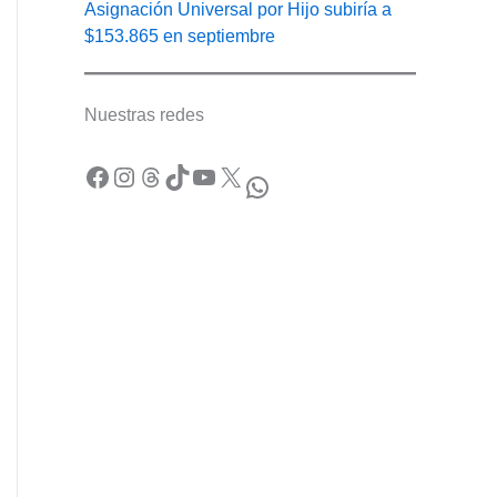
Asignación Universal por Hijo subiría a
$153.865 en septiembre
Nuestras redes
Facebook
Instagram
Threads
TikTok
YouTube
X
WhatsApp