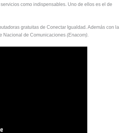
 servicios como indispensables. Uno de ellos es el de
utadoras gratuitas de Conectar Igualdad. Además con la
nte Nacional de Comunicaciones
(Enacom)
.