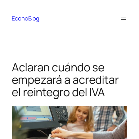
Saltar
al
EconoBlog
contenido
Aclaran cuándo se
empezará a acreditar
el reintegro del IVA