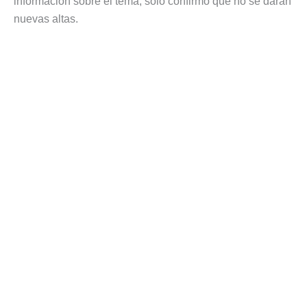
información sobre el tema, sólo confirmó que no se darán
nuevas altas.