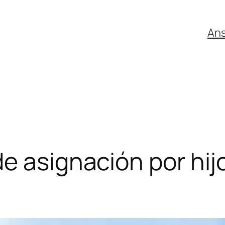
An
e asignación por hijo