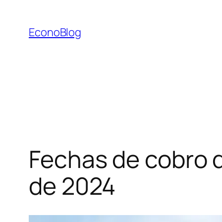
Saltar
al
EconoBlog
contenido
Fechas de cobro d
de 2024