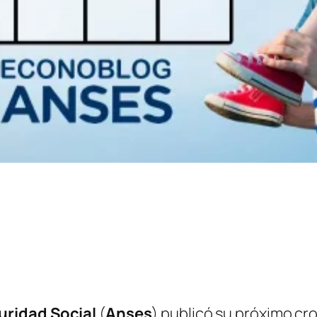
uridad Social
(
Anses
) publicó su próximo cr