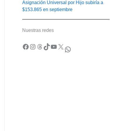
Asignación Universal por Hijo subiría a
$153.865 en septiembre
Nuestras redes
Facebook
Instagram
Threads
TikTok
YouTube
X
WhatsApp