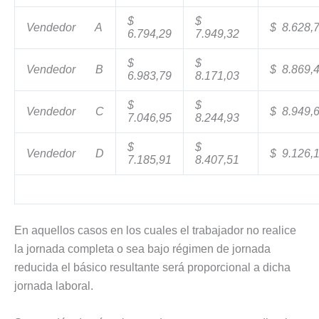
$
$
Vendedor A
$ 8.628,
6.794,29
7.949,32
$
$
Vendedor B
$ 8.869,
6.983,79
8.171,03
$
$
Vendedor C
$ 8.949,
7.046,95
8.244,93
$
$
Vendedor D
$ 9.126,
7.185,91
8.407,51
En aquellos casos en los cuales el trabajador no realice
la jornada completa o sea bajo régimen de jornada
reducida el básico resultante será proporcional a dicha
jornada laboral.