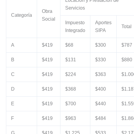
Locación y Prestación de
Servicios
Obra
Categoría
Social
Impuesto
Aportes
Total
Integrado
SIPA
A
$419
$68
$300
$787
B
$419
$131
$330
$880
C
$419
$224
$363
$1.00
D
$419
$368
$400
$1.18
E
$419
$700
$440
$1.55
F
$419
$963
$484
$1.86
G
$419
$1.225
$533
$2.17