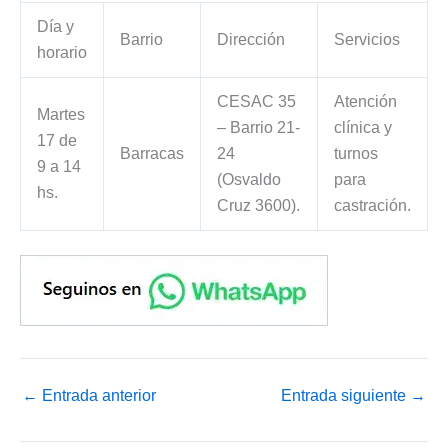
Día y
Barrio
Dirección
Servicios
horario
CESAC 35
Atención
Martes
– Barrio 21-
clínica y
17 de
Barracas
24
turnos
9 a 14
(Osvaldo
para
hs.
Cruz 3600).
castración.
←
Entrada anterior
Entrada siguiente
→