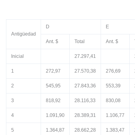
D
E
Antigüedad
Ant. $
Total
Ant. $
Inicial
27.297,41
1
272,97
27.570,38
276,69
2
545,95
27.843,36
553,39
3
818,92
28.116,33
830,08
4
1.091,90
28.389,31
1.106,77
5
1.364,87
28.662,28
1.383,47