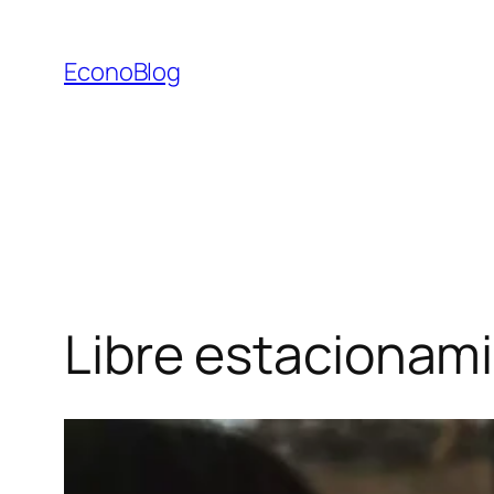
Saltar
al
EconoBlog
contenido
Libre estacionami