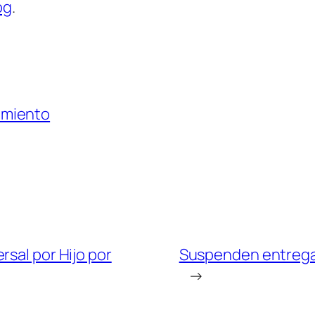
og
.
amiento
rsal por Hijo por
Suspenden entrega 
→