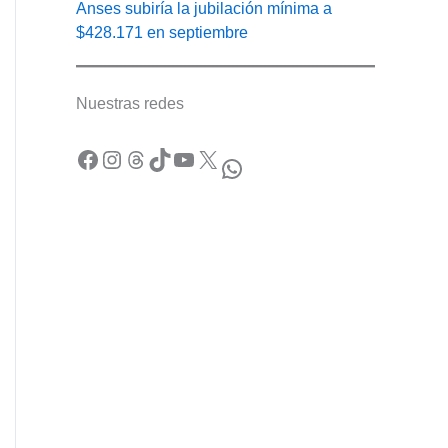
Anses subiría la jubilación mínima a
$428.171 en septiembre
Nuestras redes
Facebook
Instagram
Threads
TikTok
YouTube
X
WhatsApp