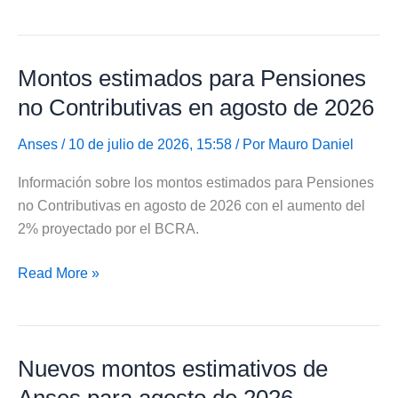
de
Anses
para
Montos estimados para Pensiones
cobrar
PNC
no Contributivas en agosto de 2026
para
madres
Anses
/ 10 de julio de 2026, 15:58 / Por
Mauro Daniel
de
Información sobre los montos estimados para Pensiones
siete
no Contributivas en agosto de 2026 con el aumento del
hijos
2% proyectado por el BCRA.
Montos
Read More »
estimados
para
Pensiones
Nuevos montos estimativos de
no
Contributivas
Anses para agosto de 2026