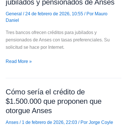
jubilados y pensionados de Anses
que
propone
General
/ 24 de febrero de 2026, 10:55 / Por
Mauro
Daniel
nuevos
Créditos
Tres bancos ofrecen créditos para jubilados y
Anses
pensionados de Anses con tasas preferenciales. Su
solicitud se hace por Internet.
Bancos
Read More »
ofrecen
créditos
para
Cómo sería el crédito de
jubilados
y
$1.500.000 que proponen que
pensionados
otorgue Anses
de
Anses
Anses
/ 1 de febrero de 2026, 22:03 / Por
Jorge Coyle