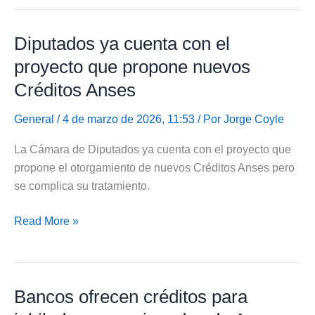
aún
no
Diputados ya cuenta con el
trató
el
proyecto que propone nuevos
otorgamiento
Créditos Anses
de
nuevos
General
/ 4 de marzo de 2026, 11:53 / Por
Jorge Coyle
Créditos
La Cámara de Diputados ya cuenta con el proyecto que
Anses
propone el otorgamiento de nuevos Créditos Anses pero
se complica su tratamiento.
Diputados
Read More »
ya
cuenta
con
Bancos ofrecen créditos para
el
proyecto