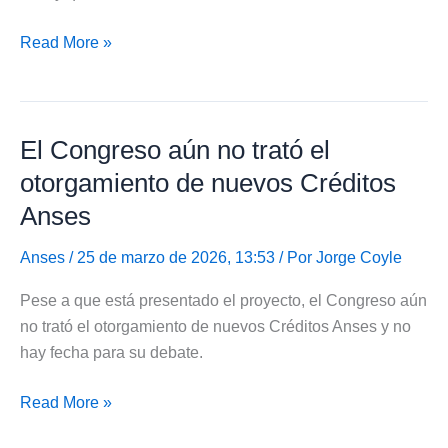
Anses
Read More »
no
habilitó
nuevos
El Congreso aún no trató el
créditos
por
otorgamiento de nuevos Créditos
$1.500.000
Anses
Anses
/ 25 de marzo de 2026, 13:53 / Por
Jorge Coyle
Pese a que está presentado el proyecto, el Congreso aún
no trató el otorgamiento de nuevos Créditos Anses y no
hay fecha para su debate.
El
Read More »
Congreso