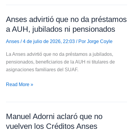
por
Hijo
Anses advirtió que no da préstamos
no
puede
a AUH, jubilados ni pensionados
solicitar
Créditos
Anses
/ 4 de julio de 2026, 22:03 / Por
Jorge Coyle
Anses
La Anses advirtió que no da préstamos a jubilados,
pensionados, beneficiarios de la AUH ni titulares de
asignaciones familiares del SUAF.
Anses
Read More »
advirtió
que
no
Manuel Adorni aclaró que no
da
préstamos
vuelven los Créditos Anses
a