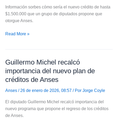
Información sorbes cómo sería el nuevo crédito de hasta
$1.500.000 que un grupo de diputados propone que
otorgue Anses.
Cómo
Read More »
sería
el
crédito
Guillermo Michel recalcó
de
$1.500.000
importancia del nuevo plan de
que
créditos de Anses
proponen
que
Anses
/ 26 de enero de 2026, 08:57 / Por
Jorge Coyle
otorgue
El diputado Guillermo Michel recalcó importancia del
Anses
nuevo programa que propone el regreso de los créditos
de Anses.