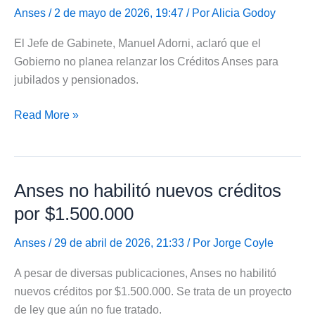
AUH,
Anses
/ 2 de mayo de 2026, 19:47 / Por
Alicia Godoy
jubilados
El Jefe de Gabinete, Manuel Adorni, aclaró que el
ni
Gobierno no planea relanzar los Créditos Anses para
pensionados
jubilados y pensionados.
Manuel
Read More »
Adorni
aclaró
que
Anses no habilitó nuevos créditos
no
vuelven
por $1.500.000
los
Créditos
Anses
/ 29 de abril de 2026, 21:33 / Por
Jorge Coyle
Anses
A pesar de diversas publicaciones, Anses no habilitó
nuevos créditos por $1.500.000. Se trata de un proyecto
de ley que aún no fue tratado.