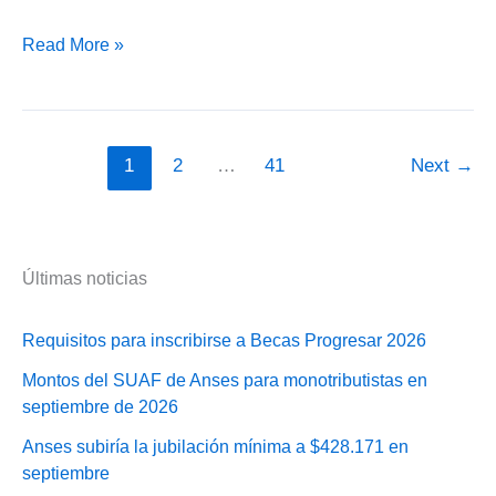
Guillermo
Read More »
Michel
recalcó
importancia
del
1
2
…
41
Next
→
nuevo
plan
de
créditos
Últimas noticias
de
Anses
Requisitos para inscribirse a Becas Progresar 2026
Montos del SUAF de Anses para monotributistas en
septiembre de 2026
Anses subiría la jubilación mínima a $428.171 en
septiembre