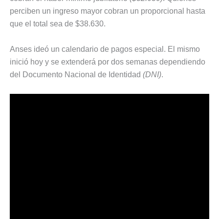
perciben un ingreso mayor cobran un proporcional hasta
que el total sea de $38.630.
Anses ideó un calendario de pagos especial. El mismo
inició hoy y se extenderá por dos semanas dependiendo
del Documento Nacional de Identidad
(DNI)
.