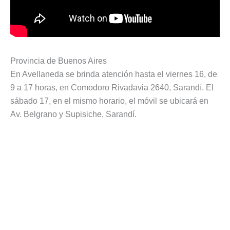
Provincia de Buenos Aires
En Avellaneda se brinda atención hasta el viernes 16, de
9 a 17 horas, en Comodoro Rivadavia 2640, Sarandí. El
sábado 17, en el mismo horario, el móvil se ubicará en
Av. Belgrano y Supisiche, Sarandí.