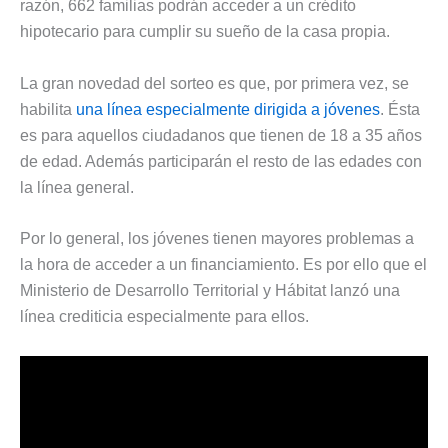
razón, 662 familias podrán acceder a un crédito
hipotecario para cumplir su sueño de la casa propia.
La gran novedad del sorteo es que, por primera vez, se
habilita
una línea especialmente dirigida a jóvenes
. Ésta
es para aquellos ciudadanos que tienen de 18 a 35 años
de edad. Además participarán el resto de las edades con
la línea general.
Por lo general, los jóvenes tienen mayores problemas a
la hora de acceder a un financiamiento. Es por ello que el
Ministerio de Desarrollo Territorial y Hábitat lanzó una
línea crediticia especialmente para ellos.