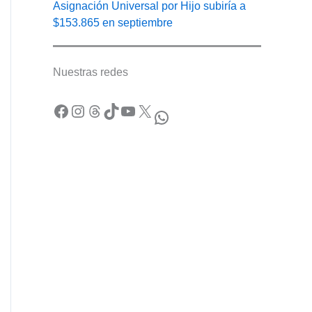
Asignación Universal por Hijo subiría a
$153.865 en septiembre
Nuestras redes
Facebook
Instagram
Threads
TikTok
YouTube
X
WhatsApp