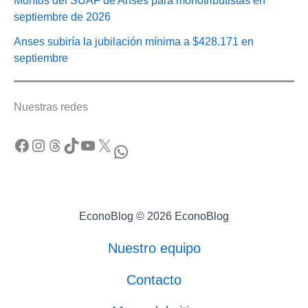
Montos del SUAF de Anses para monotributistas en
septiembre de 2026
Anses subiría la jubilación mínima a $428.171 en
septiembre
Nuestras redes
Facebook
Instagram
Threads
TikTok
YouTube
X
WhatsApp
EconoBlog © 2026 EconoBlog
Nuestro equipo
Contacto