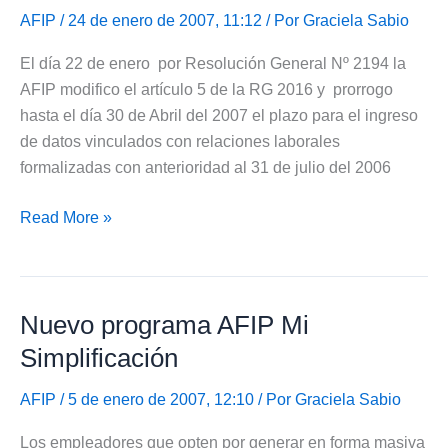
AFIP
/ 24 de enero de 2007, 11:12 / Por
Graciela Sabio
El día 22 de enero por Resolución General Nº 2194 la
AFIP modifico el artículo 5 de la RG 2016 y prorrogo
hasta el día 30 de Abril del 2007 el plazo para el ingreso
de datos vinculados con relaciones laborales
formalizadas con anterioridad al 31 de julio del 2006
AFIP
Read More »
amplio
el
plazo
Nuevo programa AFIP Mi
para
datos
Simplificación
Mi
simplificación
AFIP
/ 5 de enero de 2007, 12:10 / Por
Graciela Sabio
Los empleadores que opten por generar en forma masiva