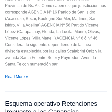
Provincia de Bs. As. Como sabemos que jurisdicción nos
corresponde AGENCIA Nº 16 Partido de San isidro
(Acassuso, Becar, Boulogne Sur Mer, Martines, San
Isidro, Villa Adelina) AGENCIA Nº 56 Partido Vicente
López (Carapachay, Florida, La Lucila, Munro, Olivos,
Vicente López, Villa Martelli) AGENCIA Nº 6 ó Nº 46
Considerar lo siguiente: dependiendo de la línea
divisoria establecida por las calles Scalabrini Ortiz y la
avenida Santa Fe entre Soler y Puyrredón. Avenida
Santa Fe con numeración par
Nuevas
Read More »
Dependencias
de
la
Esquema operativo Retenciones
AFIP
Impuesto a las Ganancias