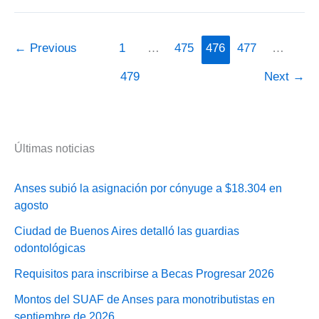
de
control
para
←
Previous
1
…
475
476
477
…
las
479
Next
→
retenciones
impositivas
Últimas noticias
Anses subió la asignación por cónyuge a $18.304 en
agosto
Ciudad de Buenos Aires detalló las guardias
odontológicas
Requisitos para inscribirse a Becas Progresar 2026
Montos del SUAF de Anses para monotributistas en
septiembre de 2026