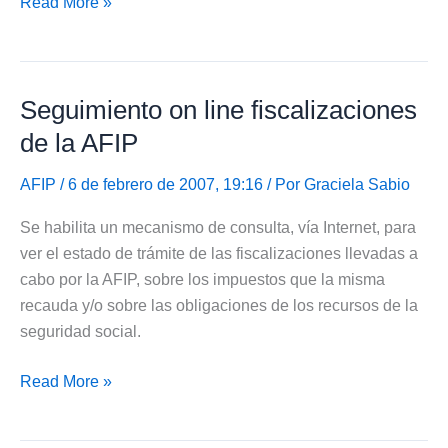
Vencimientos
Read More »
generales
de
Ganancias
Seguimiento on line fiscalizaciones
y
Bienes
de la AFIP
Personales
AFIP
/ 6 de febrero de 2007, 19:16 / Por
Graciela Sabio
Se habilita un mecanismo de consulta, vía Internet, para
ver el estado de trámite de las fiscalizaciones llevadas a
cabo por la AFIP, sobre los impuestos que la misma
recauda y/o sobre las obligaciones de los recursos de la
seguridad social.
Seguimiento
Read More »
on
line