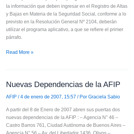
la información que deben ingresar en el Registro de Altas
y Bajas en Materia de la Seguridad Social, conforme a lo
previsto en la Resolución General Nº 2104, deberán
utilizar el programa aplicativo, a que se refiere el primer
párrafo.
Nuevo
Read More »
programa
AFIP
Mi
Nuevas Dependencias de la AFIP
Simplificación
AFIP
/ 4 de enero de 2007, 15:57 / Por
Graciela Sabio
A partir del 8 de Enero de 2007 abren sus puertas dos
nuevas dependencias de la AFIP : – Agencia N° 46 –
Castro Barros 761, Ciudad Autónoma de Buenos Aires –
Agencia N° 56 – Av. del Libertador 1436. Olivos –