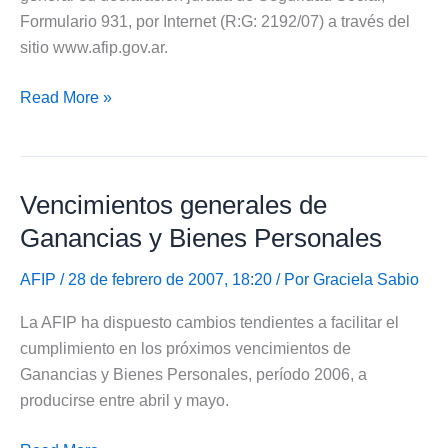
Formulario 931, por Internet (R:G: 2192/07) a través del
sitio www.afip.gov.ar.
Presentación
Read More »
DDJJ
Seguridad
Social
Vencimientos generales de
via
Internet
Ganancias y Bienes Personales
AFIP
/ 28 de febrero de 2007, 18:20 / Por
Graciela Sabio
La AFIP ha dispuesto cambios tendientes a facilitar el
cumplimiento en los próximos vencimientos de
Ganancias y Bienes Personales, período 2006, a
producirse entre abril y mayo.