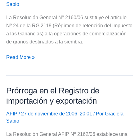
Sabio
La Resolución General Nº 2160/06 sustituye el artículo
Nº 24 de la RG 2118 (Régimen de retención del Impuesto
a las Ganancias) a la operaciones de comercialización
de granos destinados a la siembra.
Modificación
Read More »
en
Retención
Impuesto
Prórroga en el Registro de
a
las
importación y exportación
Ganancias
AFIP
/ 27 de noviembre de 2006, 20:01 / Por
Graciela
Sabio
La Resolución General AFIP Nº 2162/06 establece una