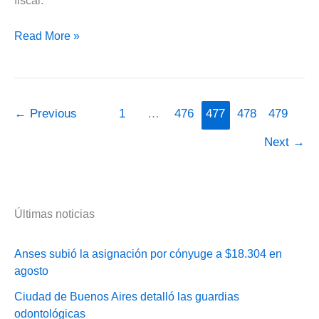
fiscal.
AFIP
Read More »
nuevos
centros
de
atención
←
Previous
1
…
476
477
478
479
personalizada
Next
→
Últimas noticias
Anses subió la asignación por cónyuge a $18.304 en
agosto
Ciudad de Buenos Aires detalló las guardias
odontológicas