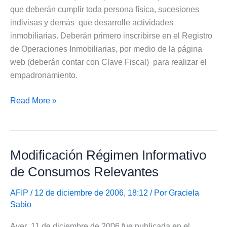
que deberán cumplir toda persona física, sucesiones
indivisas y demás que desarrolle actividades
inmobiliarias. Deberán primero inscribirse en el Registro
de Operaciones Inmobiliarias, por medio de la página
web (deberán contar con Clave Fiscal) para realizar el
empadronamiento.
Nuevo
Read More »
Registro
de
Operaciones
Modificación Régimen Informativo
Inmobiliarias
de Consumos Relevantes
AFIP
/ 12 de diciembre de 2006, 18:12 / Por
Graciela
Sabio
Ayer 11 de diciembre de 2006 fue publicada en el