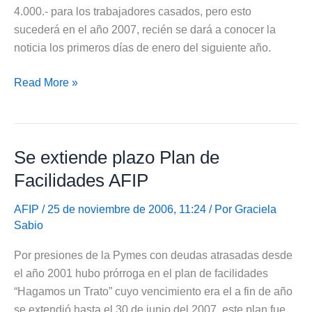
4.000.- para los trabajadores casados, pero esto
sucederá en el año 2007, recién se dará a conocer la
noticia los primeros días de enero del siguiente año.
Ganancias
Read More »
4ta.
categoría
mínimo
Se extiende plazo Plan de
no
imponible
Facilidades AFIP
AFIP
/ 25 de noviembre de 2006, 11:24 / Por
Graciela
Sabio
Por presiones de la Pymes con deudas atrasadas desde
el año 2001 hubo prórroga en el plan de facilidades
“Hagamos un Trato” cuyo vencimiento era el a fin de año
se extendió hasta el 30 de junio del 2007, este plan fue