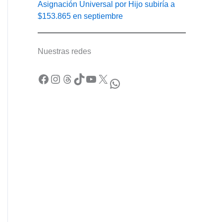
Asignación Universal por Hijo subiría a
$153.865 en septiembre
Nuestras redes
Facebook
Instagram
Threads
TikTok
YouTube
X
WhatsApp