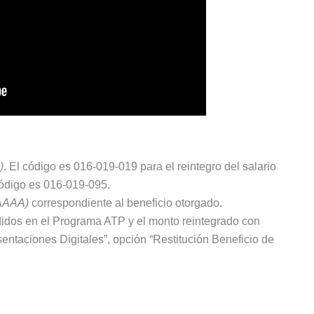
)
. El código es 016-019-019 para el reintegro del salario
código es 016-019-095.
AAAA)
correspondiente al beneficio otorgado.
didos en el Programa ATP y el monto reintegrado con
sentaciones Digitales”, opción “Restitución Beneficio de