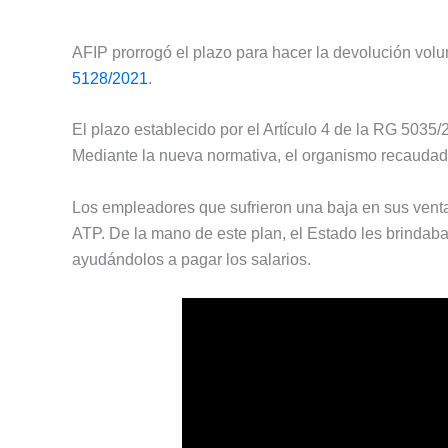
AFIP prorrogó el plazo para hacer la devolución volu
5128/2021
.
El plazo establecido por el Artículo 4 de la RG 5035
Mediante la nueva normativa, el organismo recaudado
Los empleadores que sufrieron una baja en sus vent
ATP. De la mano de este plan, el Estado les brinda
ayudándolos a pagar los salarios.