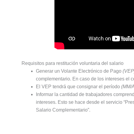
Requisitos para restitución voluntaria del salario
Generar un Volante Electrónico de Pago
(VEP
complementario. En caso de los intereses el 
El VEP tendrá que consignar el período
(MM/
Informar la cantidad de trabajadores compren
intereses. Esto se hace desde el servicio “Pre
Salario Complementario”.