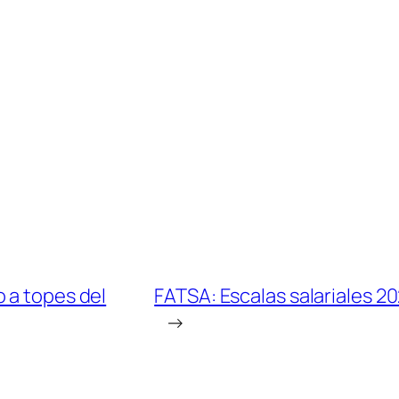
 a topes del
FATSA: Escalas salariales 2
→