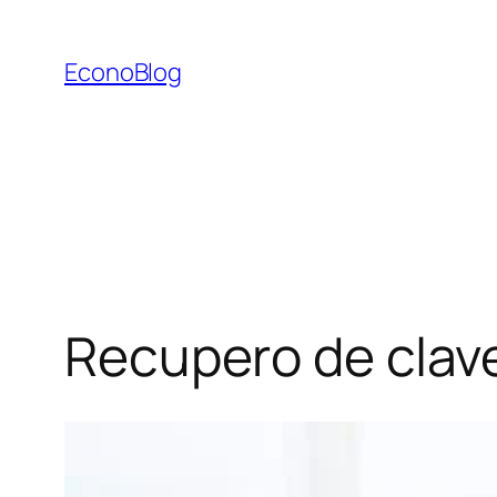
Saltar
al
EconoBlog
contenido
Recupero de clave 