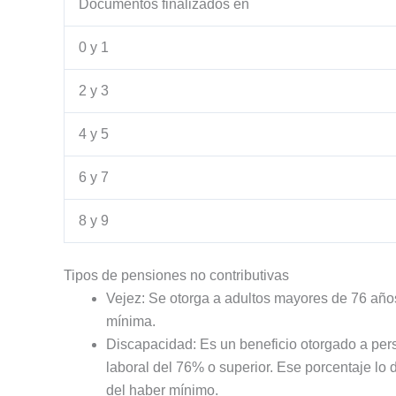
Documentos finalizados en
0 y 1
2 y 3
4 y 5
6 y 7
8 y 9
Tipos de pensiones no contributivas
Vejez: Se otorga a adultos mayores de 76 añ
mínima.
Discapacidad: Es un beneficio otorgado a pe
laboral del 76% o superior. Ese porcentaje lo
del haber mínimo.