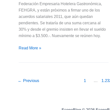
Federación Empresaria Hotelera Gastronómica,
FEHGRA, y están próximos a firmar uno de los
acuerdos salariales 2011, que aún quedan
pendientes. Se trataría de una suma cercana al
30% y desde el gremio insisten en llevar el sueldo
mínimo a $3.500.-. Nuevamente se reúnen hoy.
Gastronómicos
Read More »
muy
cerca
del
Acuerdo
Salarial
←
Previous
1
…
1.23
2011
EconoBlog © 2026 EconoB