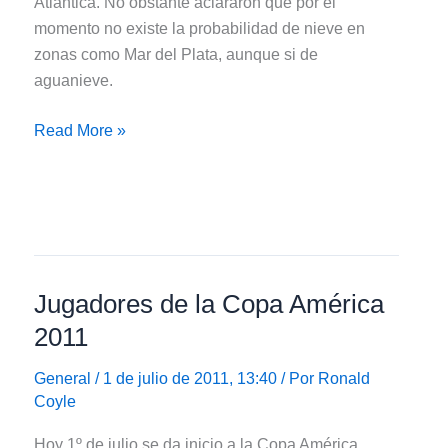
Atlántica. No obstante aclararon que por el
momento no existe la probabilidad de nieve en
zonas como Mar del Plata, aunque si de
aguanieve.
¿Agua
Read More »
Nieve
en
Mar
del
Plata?
Jugadores de la Copa América
2011
General
/ 1 de julio de 2011, 13:40 / Por
Ronald
Coyle
Hoy 1º de julio se da inicio a la Copa América