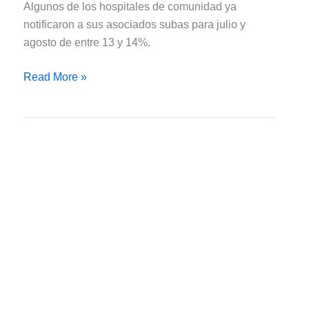
Algunos de los hospitales de comunidad ya
notificaron a sus asociados subas para julio y
agosto de entre 13 y 14%.
Aumentan
Read More »
desde
Agosto
las
Cuotas
de
la
Medicina
Prepaga