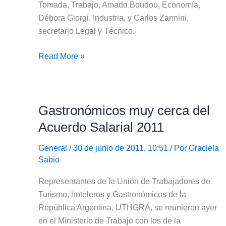
Tomada, Trabajo, Amado Boudou, Economía,
Débora Giorgi, Industria, y Carlos Zannini,
secretario Legal y Técnico.
Modificación
Read More »
en
la
Ley
Gastronómicos muy cerca del
de
Concursos
Acuerdo Salarial 2011
y
Quiebras
General
/ 30 de junio de 2011, 10:51 / Por
Graciela
Sabio
Representantes de la Unión de Trabajadores de
Turismo, hoteleros y Gastronómicos de la
República Argentina, UTHGRA, se reunieron ayer
en el Ministerio de Trabajo con los de la