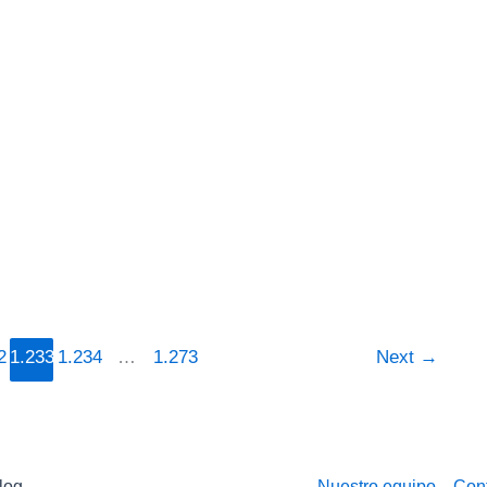
2
1.233
1.234
…
1.273
Next
→
log
Nuestro equipo
Con