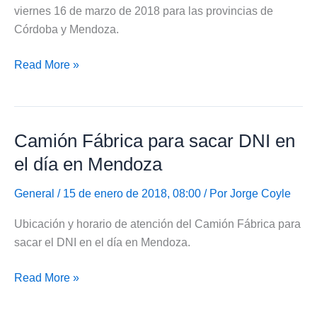
viernes 16 de marzo de 2018 para las provincias de
Córdoba y Mendoza.
Inscribirse
Read More »
en
PROCREAR
hasta
Camión Fábrica para sacar DNI en
el
16
el día en Mendoza
de
marzo
General
/ 15 de enero de 2018, 08:00 / Por
Jorge Coyle
de
Ubicación y horario de atención del Camión Fábrica para
2018
sacar el DNI en el día en Mendoza.
Camión
Read More »
Fábrica
para