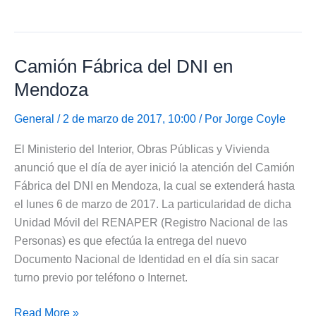
Fábrica
para
sacar
Camión Fábrica del DNI en
DNI
en
Mendoza
Luján
de
General
/ 2 de marzo de 2017, 10:00 / Por
Jorge Coyle
Cuyo,
El Ministerio del Interior, Obras Públicas y Vivienda
Provincia
anunció que el día de ayer inició la atención del Camión
de
Fábrica del DNI en Mendoza, la cual se extenderá hasta
Mendoza
el lunes 6 de marzo de 2017. La particularidad de dicha
Unidad Móvil del RENAPER (Registro Nacional de las
Personas) es que efectúa la entrega del nuevo
Documento Nacional de Identidad en el día sin sacar
turno previo por teléfono o Internet.
Camión
Read More »