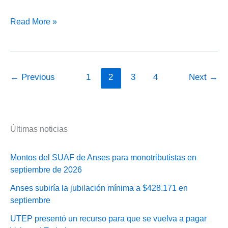
Unidades
Read More »
Móviles
para
sacar
el
←
Previous
1
2
3
4
Next
→
DNI
sin
turno
en
Últimas noticias
Mendoza
Montos del SUAF de Anses para monotributistas en
septiembre de 2026
Anses subiría la jubilación mínima a $428.171 en
septiembre
UTEP presentó un recurso para que se vuelva a pagar