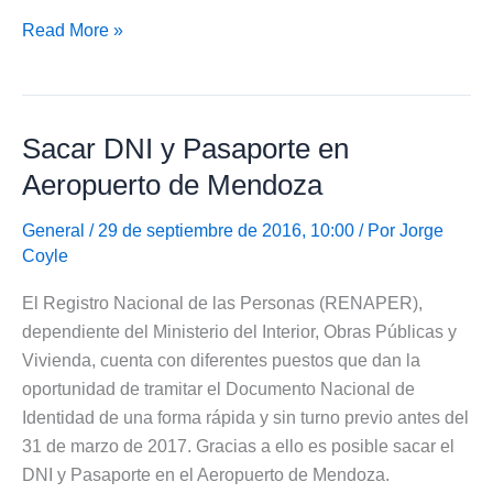
Sacar
Read More »
Pasaporte
en
una
Sacar DNI y Pasaporte en
hora
en
Aeropuerto de Mendoza
Aeropuerto
de
General
/ 29 de septiembre de 2016, 10:00 / Por
Jorge
Coyle
Mendoza
El Registro Nacional de las Personas (RENAPER),
dependiente del Ministerio del Interior, Obras Públicas y
Vivienda, cuenta con diferentes puestos que dan la
oportunidad de tramitar el Documento Nacional de
Identidad de una forma rápida y sin turno previo antes del
31 de marzo de 2017. Gracias a ello es posible sacar el
DNI y Pasaporte en el Aeropuerto de Mendoza.